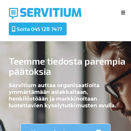
Soita 045 128 7477
Teemme tiedosta parempia
päätöksia
Servitium auttaa organisaatioita
ymmärtämään asiakkaitaan,
henkilöstöään ja markkinoitaan
luotettavien kyselytutkimusten avulla.