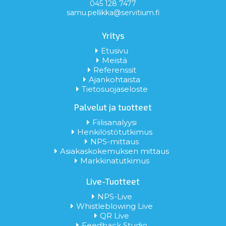
045 128 7477
samu.pellikka@servitium.fi
Yritys
Etusivu
Meistä
Referenssit
Ajankohtaista
Tietosuojaseloste
Palvelut ja tuotteet
Fiilisanalyysi
Henkilöstötutkimus
NPS-mittaus
Asiakaskokemuksen mittaus
Markkinatutkimus
Live-Tuotteet
NPS-Live
Whistleblowing Live
QR Live
Feedback Studio