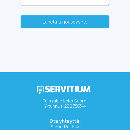
Lähetä tarjouspyyntö
Toimialue koko Suomi
Y-tunnus: 2887563-4
Ota yhteyttä!
Samu Pellikka