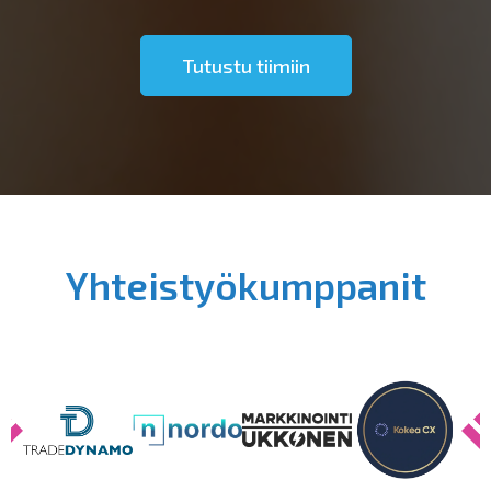
Tutustu tiimiin
Yhteistyökumppanit