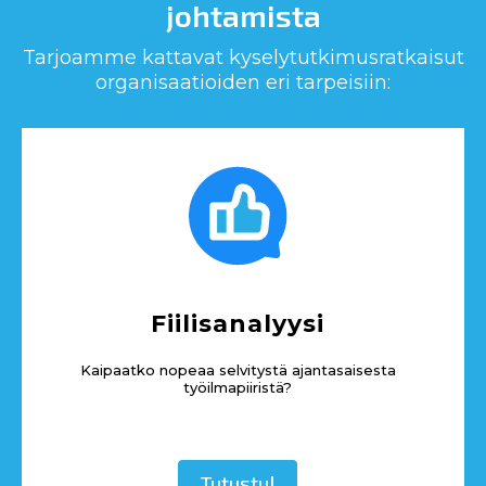
johtamista
Tarjoamme kattavat kyselytutkimusratkaisut
organisaatioiden eri tarpeisiin:
Fiilisanalyysi
Kaipaatko nopeaa selvitystä ajantasaisesta
työilmapiiristä?
Tutustu!