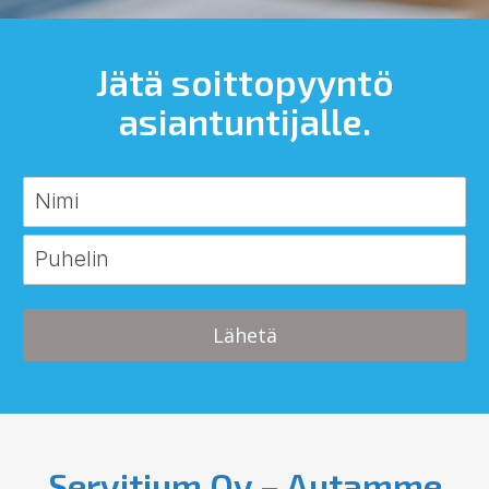
Jätä soittopyyntö
asiantuntijalle.
Lähetä
Servitium Oy – Autamme