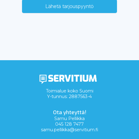
Lähetä tarjouspyyntö
Toimialue koko Suomi
Y-tunnus: 2887563-4
Ota yhteyttä!
Samu Pellikka
045 128 7477
samu.pellikka@servitium.fi