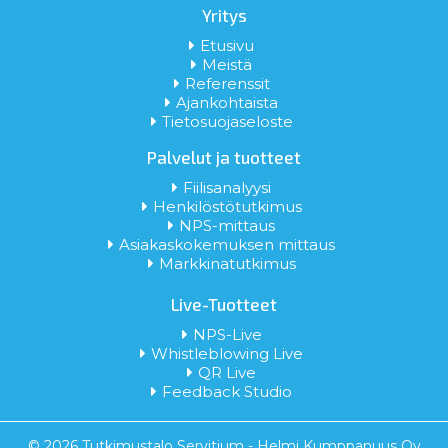
Yritys
Etusivu
Meistä
Referenssit
Ajankohtaista
Tietosuojaseloste
Palvelut ja tuotteet
Fiilisanalyysi
Henkilöstötutkimus
NPS-mittaus
Asiakaskokemuksen mittaus
Markkinatutkimus
Live-Tuotteet
NPS-Live
Whistleblowing Live
QR Live
Feedback Studio
© 2026 Tutkimustalo Servitium -
Helmi Kumppanuus Oy