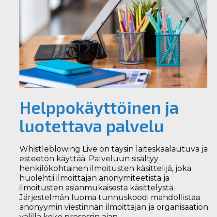
Helppokäyttöinen ja
luotettava palvelu
Whistleblowing Live on täysin laiteskaalautuva ja
esteetön käyttää. Palveluun sisältyy
henkilökohtainen ilmoitusten käsittelijä, joka
huolehtii ilmoittajan anonymiteetistä ja
ilmoitusten asianmukaisesta käsittelystä.
Järjestelmän luoma tunnuskoodi mahdollistaa
anonyymin viestinnän ilmoittajan ja organisaation
välillä koko prosessin ajan.