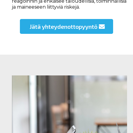
reagoinnin ja ehkäisee taloudellisia, toiminnallisia
ja maineeseen liittyviä riskejä.
Jätä yhteydenottopyyntö