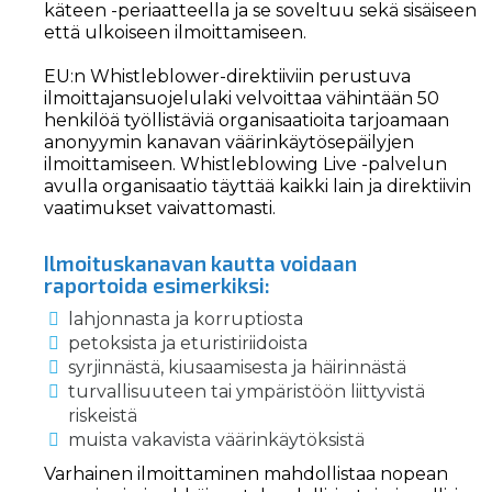
käteen -periaatteella ja se soveltuu sekä sisäiseen
että ulkoiseen ilmoittamiseen.
EU:n Whistleblower-direktiiviin perustuva
ilmoittajansuojelulaki velvoittaa vähintään 50
henkilöä työllistäviä organisaatioita tarjoamaan
anonyymin kanavan väärinkäytösepäilyjen
ilmoittamiseen. Whistleblowing Live -palvelun
avulla organisaatio täyttää kaikki lain ja direktiivin
vaatimukset vaivattomasti.
Ilmoituskanavan kautta voidaan
raportoida esimerkiksi:
lahjonnasta ja korruptiosta
petoksista ja eturistiriidoista
syrjinnästä, kiusaamisesta ja häirinnästä
turvallisuuteen tai ympäristöön liittyvistä
riskeistä
muista vakavista väärinkäytöksistä
Varhainen ilmoittaminen mahdollistaa nopean